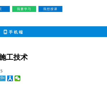
页
我要学习
我想授课

手机端
施工技术
5