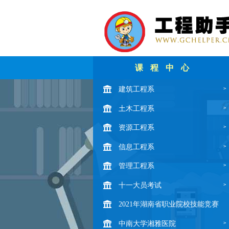
课 程 中 心

建筑工程系
>

土木工程系
>

资源工程系
>

信息工程系
>

管理工程系
>

十一大员考试
>

2021年湖南省职业院校技能竞赛

中南大学湘雅医院
>